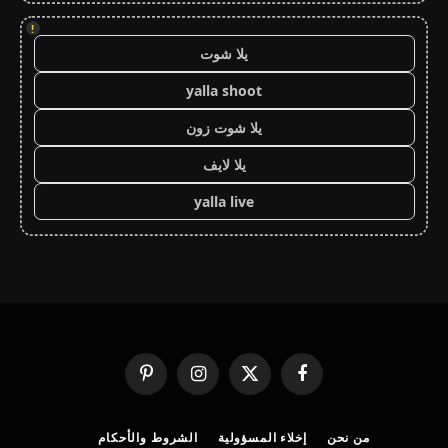
!
يلا شوت
yalla shoot
يلا شوت زون
يلا لايف
yalla live
فيسبوك
X
الانستغرام
بينتيريست
(Twitter)
من نحن
إخلاء المسؤولية
الشروط والأحكام