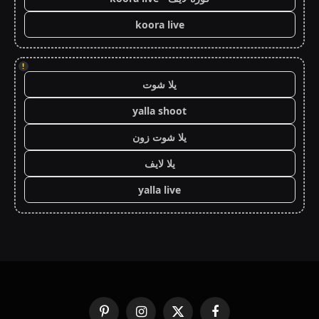
koora live
!
يلا شوت
yalla shoot
يلا شوت زون
يلا لايف
yalla live
فيسبوك
X
الانستغرام
بينتيريست