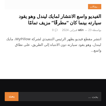
، مقالات
الفيديو واسع الانتشار لمايك ليندل وهو يقود
سيارته بينما كان “مطرقًا” مزيف تمامًا
بواسطة
23 فبراير، 2024
w6n
0
انتشر مقطع فيديو يظهر الرئيس التنفيذي لشركة MyPillow، مايك
ليندل، وهو يقود سيارته دون الانتباه إلى الطريق، على نطاق
واسع…