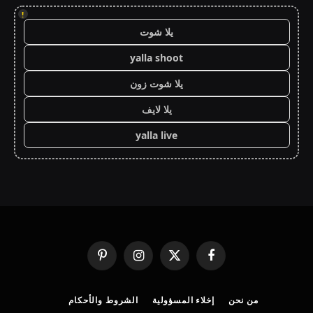
!
يلا شوت
yalla shoot
يلا شوت زون
يلا لايف
yalla live
فيسبوك
X
الانستغرام
بينتيريست
(Twitter)
من نحن
إخلاء المسؤولية
الشروط والأحكام