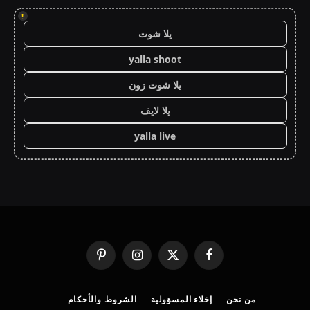
!
يلا شوت
yalla shoot
يلا شوت زون
يلا لايف
yalla live
فيسبوك
X
الانستغرام
بينتيريست
(Twitter)
من نحن
إخلاء المسؤولية
الشروط والأحكام