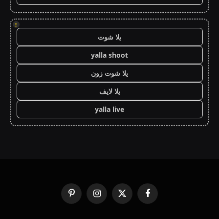
!
يلا شوت
yalla shoot
يلا شوت زون
يلا لايف
yalla live
فيسبوك
X
الانستغرام
بينتيريست
(Twitter)