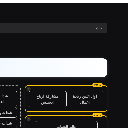
!
شدات
اول اثنين ريادة
مشاركة ارباح
اق
اعمال
ادسنس
شدات بب
!
شدات بب
عالم الشباب