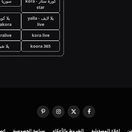
كورة ستار - kora
سوريا ل
star
يلا لايف - yalla
يلا كور
lakora
live
ralive
kora live
koora 365
يلا ش
فيسبوك
X
الانستغرام
بينتيريست
(Twitter)
ن
إخلاء المسؤولية
الشروط والأحكام
سياسة الخصوصية
اتصل