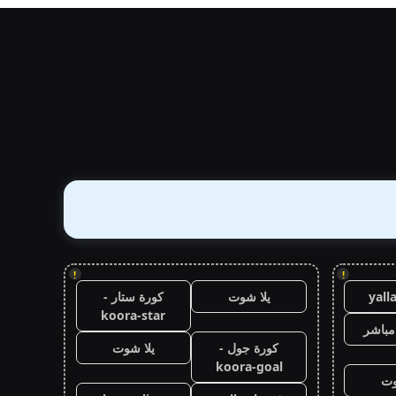
!
!
yall
يلا شوت
كورة ستار -
koora-star
مباشر
كورة جول -
يلا شوت
koora-goal
وت