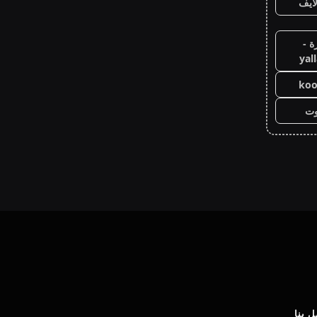
ايف
ة -
yal
koo
وت
 بنا