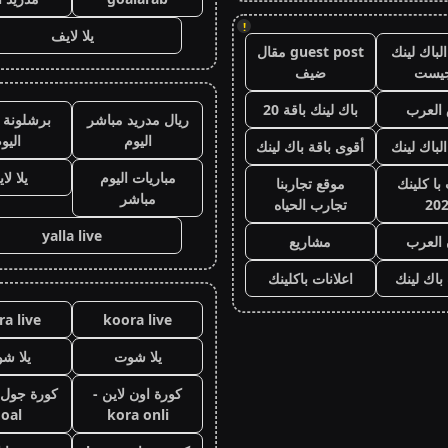
!
يلا لايف
لباك لينك
guest post مقال
جيست
ضيف
العرب
باك لينك باقة 20
ريال مدريد مباشر
برشلونة 
اليوم
اليو
الباك لينك
أقوى باقة باك لينك
مباريات اليوم
يلا لا
با كلينك
موقع تجاربنا
مباشر
20
تجارب الحياه
yalla live
 العرب
مشاريع
 باك لينك
اعلانات باكلينك
a live
koora live
يلا شوت
يلا ش
كورة اون لاين -
oal
kora onli