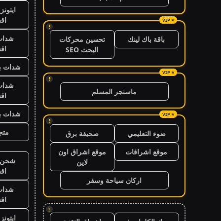
ايتون
اق
!
شدات
باقة باك لينك
تحسين محركات
اق
البحث SEO
شدات بب
!
شدات
ماسنجر المسلم
اق
شدات بب
!
متجر
ضوء التعليمي
صحيفة برق
موقع اشراقات
موقع اشراق اون
شحن ي
لاين
اق
اركان سياحة وسفر
شدات
اق
!
ايتون