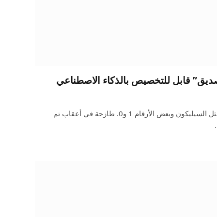
“صديق” قابل للتخصيص بالذكاء الاصطناعي
لا شيء يمنح أفضل صديق طاقة مثل السيليكون وبعض الأرقام 1 و0. طازجة في أعقاب تم