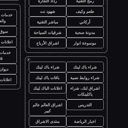
رمح التقنية
رذاذ التجارة
طعم وكيف
شهود نت
خدمات ا
وال
أركاني
مباشر التقنية
سوق 
مدونة صحبة
شرقيات السياحة
اعلانات 
موسوعة انوار
اشراق الأرباح
خدمات 
26
!
شراء باك لينك
شراء باك لينك
ديوان
شراء روابط نصية
باقات باك لينك
اعلانات
اشراق لنك، شراء
اعلانات الباك لينك
باكلينكات
التدريس
اشراق العالم عالم
كبير
اخبار الرياضة
منتدى الاشراق