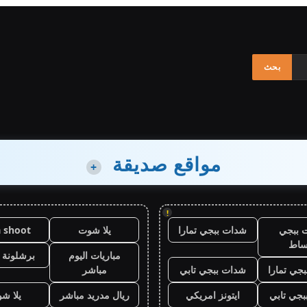
مواقع صديقة
+
!
 ببجي
شدات ببجي تمارا
يلا شوت
a shoot
ساط
مباريات اليوم
برشلونة 
جي تمارا
شدات ببجي تابي
مباشر
جي تابي
ايتونز امريكي
ريال مدريد مباشر
يلا ش