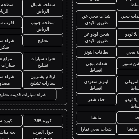
ساط
سطحة شمال
سطحة 
الرياض
الري
ات ببجي
شدات ببجي عن
طريق الايدي
سطحة جنوب
اقرب س
الرياض
لا لودو
شحن لودو عن
طريق الايدي
تشليح
شراء سي
سكرا
 ببجي
بطاقات ايتونز
شراء سيارات
موقع ش
يشن ستور
شدات ببجي
تشليح
سيارات 
اقساط
ارقام يشترون
شراء سي
 امريكي
ايتونز سعودي
سيارات تشليح
مصدو
ساط
اقساط
شراء سيارات قديمة تشليح
لا لودو
حناء شعر
ساط
نا
ماتشا
كورة 365
كورة س
ماتشا
شدات ببجي تمارا
جول العرب
بث مباشر
goalarab
مدريد ا