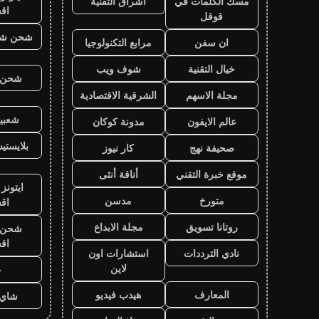
مسك الكلمات في
اشراق التقنية
اق
قوقل
شحن شد
ان سفن
مرابع التكنولوجيا
خيال التقنية
شوف ويب
شحن ي
مجلة الاسهم
الشرقية الاقتصادية
شعبية
عالم الايفون
مدونة كوكان
بلايست
صحيفة نهج
كار نيوز
موقع خبرة التقني
أناقة أنثى
ايتونز
متورخ
مدسن
اق
روتانا تسويق
مجلة الابداع
شحن ي
اق
نادي الترددات
استشارات اون
لاين
ح
المعارف
هيدب فيديو
شاي 