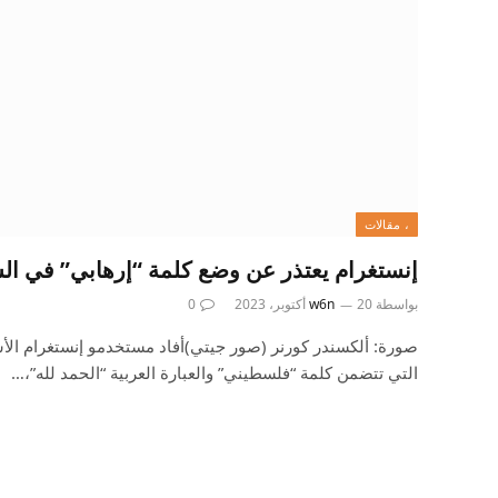
، مقالات
إنستغرام يعتذر عن وضع كلمة “إرهابي” في السي
بواسطة
20 أكتوبر، 2023
w6n
0
صورة: ألكسندر كورنر (صور جيتي)أفاد مستخدمو إنستغرام الأس
التي تتضمن كلمة “فلسطيني” والعبارة العربية “الحمد لله”،…