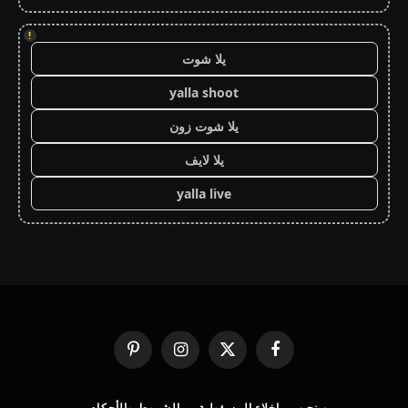
!
يلا شوت
yalla shoot
يلا شوت زون
يلا لايف
yalla live
فيسبوك
X
الانستغرام
بينتيريست
(Twitter)
من نحن
إخلاء المسؤولية
الشروط والأحكام