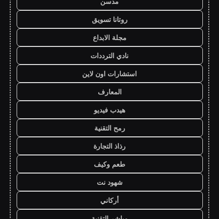
مدسن
روتانا تسويق
مجلة الابداع
نادي الترددات
استشارات اون لاين
المعارف
هيدب فيديو
رمح التقنية
رذاذ التجارة
طعم وكيف
شهود نت
أركاني
مباشر التقنية