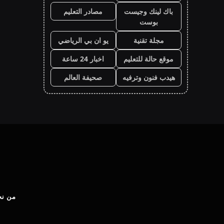
باك لينك وجيست
مصادر التعليم
بوست
مجلة تقنية
يو ان بي الرياضي
موقع حالة للتعليم
اخبار 24 ساعة
هيدب فنون وترفيه
صحيفة العالم
من نح