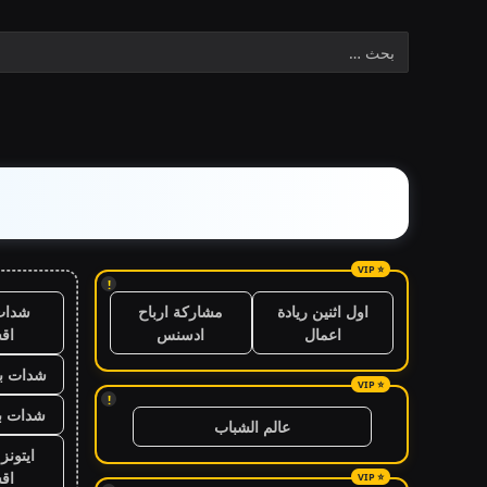
!
شدات
اول اثنين ريادة
مشاركة ارباح
اق
اعمال
ادسنس
شدات بب
!
شدات بب
عالم الشباب
ايتون
اق