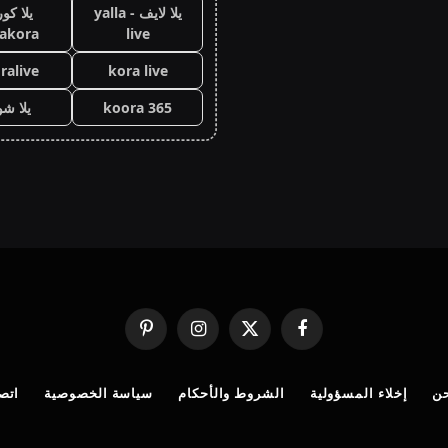
يلا لايف - yalla
يلا كور
lakora
live
ralive
kora live
koora 365
يلا ش
فيسبوك
X
الانستغرام
بينتيريست
(Twitter)
ن
إخلاء المسؤولية
الشروط والأحكام
سياسة الخصوصية
اتصل