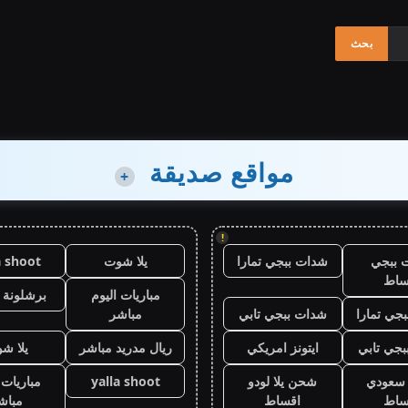
مواقع صديقة
+
!
 ببجي
شدات ببجي تمارا
يلا شوت
a shoot
ساط
مباريات اليوم
برشلونة 
جي تمارا
شدات ببجي تابي
مباشر
جي تابي
ايتونز امريكي
ريال مدريد مباشر
يلا ش
ز سعودي
شحن يلا لودو
yalla shoot
مباريات 
ساط
اقساط
مباش