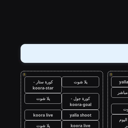
!
!
yall
يلا شوت
كورة ستار -
koora-star
مباشر
كورة جول -
يلا شوت
koora-goal
وت
koora live
yalla shoot
اليوم
ر
koora live
يلا شوت