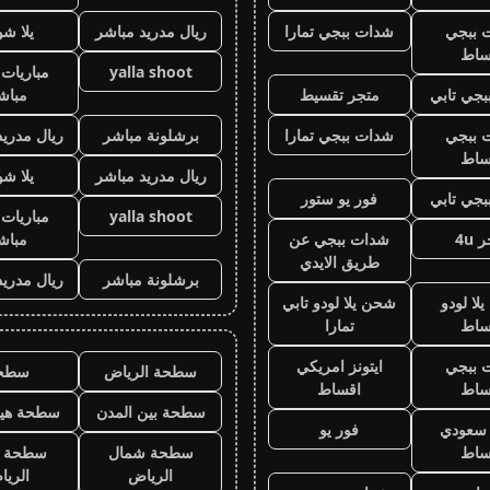
 ببجي
شدات ببجي تمارا
ريال مدريد مباشر
يلا ش
ساط
yalla shoot
مباريات 
جي تابي
متجر تقسيط
مباش
 ببجي
شدات ببجي تمارا
برشلونة مباشر
ريال مدريد
ساط
ريال مدريد مباشر
يلا ش
جي تابي
فور يو ستور
yalla shoot
مباريات 
 4u
شدات ببجي عن
مباش
طريق الايدي
برشلونة مباشر
ريال مدريد
لا لودو
شحن يلا لودو تابي
ساط
تمارا
 ببجي
ايتونز امريكي
سطحة الرياض
سطح
ساط
اقساط
سطحة بين المدن
سطحة هيد
ز سعودي
فور يو
ساط
سطحة شمال
سطحة 
الرياض
الري