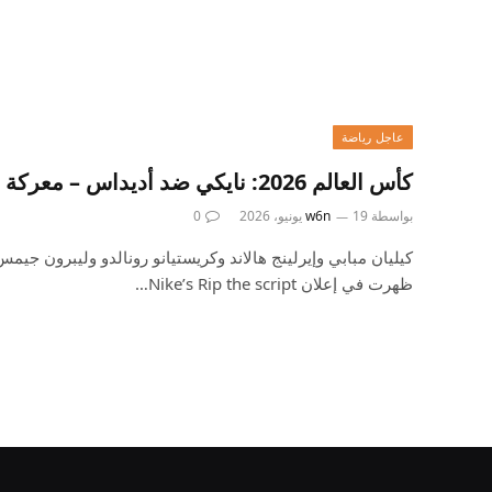
عاجل رياضة
كأس العالم 2026: نايكي ضد أديداس – معركة العلامة التجارية
بواسطة
19 يونيو، 2026
w6n
0
كيليان مبابي وإيرلينج هالاند وكريستيانو رونالدو وليبرون جي
ظهرت في إعلان Nike’s Rip the script…