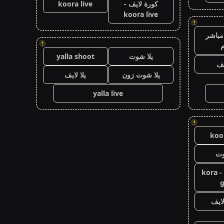
كورة لايف -
koora live
koora live
!
مباشر
!
م
يلا شوت
yalla shoot
يف
يلا شوت زون
يلا لايف
yalla live
!
koor
وت
كورة جول - kora
g
ايف