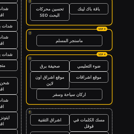
!
شدات
باقة باك لينك
تحسين محركات
اق
البحث SEO
شدات بب
!
شدات
ماسنجر المسلم
اق
شدات بب
!
متجر
ضوء التعليمي
صحيفة برق
موقع اشراقات
موقع اشراق اون
شحن ي
لاين
اق
اركان سياحة وسفر
شدات
اق
!
ايتون
مسك الكلمات في
اشراق التقنية
اق
قوقل