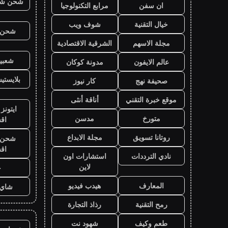
شحن شد
ان سفن
مرابع التكنولوجيا
خيال التقنية
شوف ويب
شحن ي
مجلة الاسهم
الشرقية الاقتصادية
شعبية
عالم الايفون
مدونة كوكان
بلايست
صحيفة نهج
كار نيوز
موقع خبرة التقني
أناقة أنثى
ايتونز
متورخ
مدسن
اق
روتانا تسويق
مجلة الابداع
شحن ي
اق
نادي الترددات
استشارات اون
لاين
ح
المعارف
هيدب فيديو
شاي 
رمح التقنية
رذاذ التجارة
طعم وكيف
شهود نت