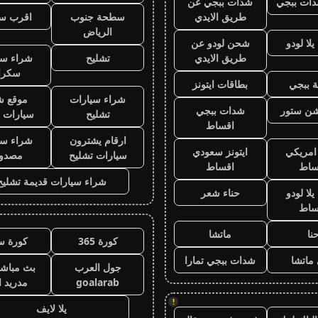
ات ببجي
شدات ببجي عن
طريق الايدي
سطحة جنوب
اقرب س
الرياض
لا لودو
شحن لودو عن
طريق الايدي
تشليح
شراء سي
سكرا
 ببجي
بطاقات ايتونز
شراء سيارات
موقع ش
يشن ستور
شدات ببجي
تشليح
سيارات 
اقساط
ارقام يشترون
شراء سي
 امريكي
ايتونز سعودي
سيارات تشليح
مصدو
ساط
اقساط
شراء سيارات قديمة تشليح
لا لودو
حناء شعر
ساط
نا
ماتشا
كورة 365
كورة س
ماتشا
شدات ببجي تمارا
جول العرب
بث مباشر
goalarab
مدريد ا
!
يلا لايف