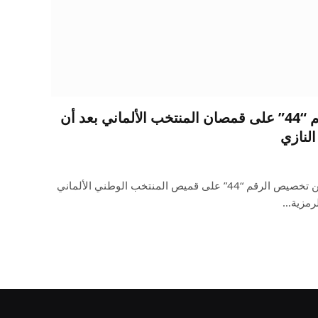
أديداس تحظر ارتداء الرقم “44” على قمصان المنتخب الألماني بعد أن
النازي
منعت شركة أديداس المشجعين من تخصيص الرقم “44” على قميص المنتخب الوطني الألماني
لرمزية…