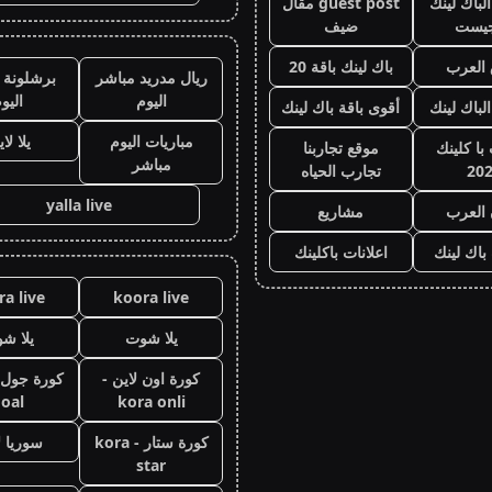
لباك لينك
guest post مقال
جيست
ضيف
العرب
باك لينك باقة 20
ريال مدريد مباشر
برشلونة 
اليوم
اليو
الباك لينك
أقوى باقة باك لينك
مباريات اليوم
يلا لا
با كلينك
موقع تجاربنا
مباشر
20
تجارب الحياه
yalla live
 العرب
مشاريع
 باك لينك
اعلانات باكلينك
a live
koora live
يلا شوت
يلا ش
كورة اون لاين -
oal
kora onli
كورة ستار - kora
سوريا ل
star