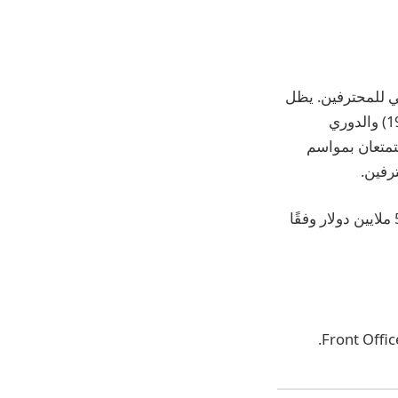
كي للمحترفين. يظل
لاري براون هو المدرب الوحيد الذي فاز ببطولة في كل من الكلية (كانساس في عام 1988) والدوري
اد ستيفنز يتمتعان بمواسم
رفين.
نظرًا لأن ماي لم يوقع عقده الجديد مع ميشيغان مطلقًا، فهو الآن مدين للمدرسة بمبلغ 5 ملايين دولار وفقًا