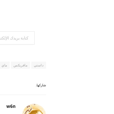
كتابة بريدك الإلكتروني...
داستي
مافريكس
ماي
شاركها.
w6n