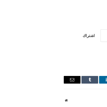
اشتراك
ينكدإن
Tumblr
البريد
الإلكتروني
موقع
الويب