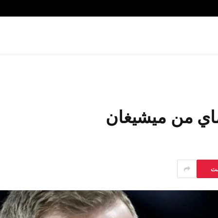
اي من ميشيغان
ست