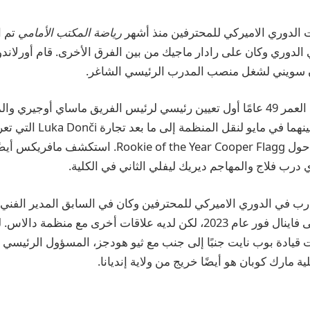
ت الدوري الاميركي للمحترفين منذ أشهر
رياضة المكتب الأمامي
تم ا
الدوري وكان على رادار ماجيك من بين الفرق الأخرى. قام أورلاندو 
 سويني لشغل منصب المدرب الرئيسي الشاغر.
يعد اللاعب البالغ من العمر 49 عامًا أول تعيين رئيسي لرئيس الفريق ماساي أوجير
شميتز، اللذين تم تعيينهما في مايو 
شديدة وبناء الفريق حول Rookie of the Year Cooper Flagg. 
درب فلاج والمهاجم ديريك ليفلي الثاني في الكلية.
ب في الدوري الاميركي للمحترفين وكان في السابق المدير الفني 
أتلانتيك الذي قاده إلى فاينال فور عام 2023، لكن لديه علاقات أخرى مع من
ت قيادة بوب نايت جنبًا إلى جنب مع ثيو هودجز، المسؤول الرئيسي
ة مارك كوبان هو أيضًا خريج من ولاية إنديانا.