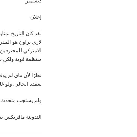
ديسمبر.
إعلان
لقد كان التاريخ بمث
منتظمة قوية ولكن نت
لعقده الحالي. ولو غادر ماي ميشيغان قبل 0
ولم يستجب متحدث ب
التدوينة مافريكس يستأجر