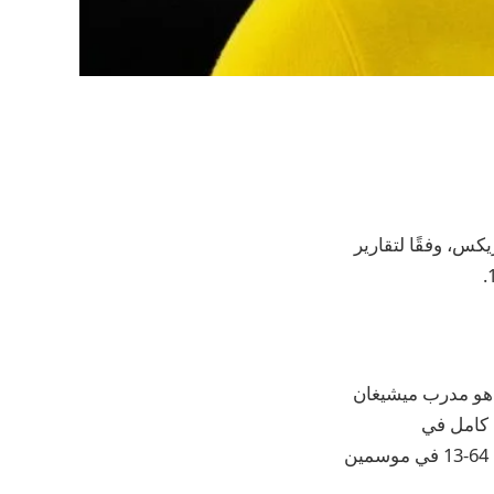
كس، وفقًا لتقارير
 هو مدرب ميشيغان
 موسم عادي كامل في
المحترفين، حيث استقال بعد أن حصد الرقم القياسي 14-40 في كليفلاند. ذهب مايو إلى 64-13 في موسمين