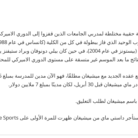
ابة حقيبة مختلطة لمدربي الجامعات الذين قفزوا إلى الدوري الامير
الاميركي للمحترفين (بيستونز في عام 2004)، في حين كان بيلي دونوفان وبر
ائج ما بعد الموسم غير متسقة على مستوى الدوري الاميركي للمحت
3 أبريل، لكان مدينًا بمبلغ 7 ملايين دولار.
اسم ميشيغان لطلب التعليق.
 داستي ماي من ميشيغان ظهرت للمرة الأولى على Front Office Sports.