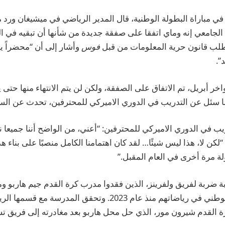
في مباراة البطولة الوطنية، قال المدير الرياضي في ميشيغان ورد 
الجامعي إنه وماي اتفقا على صفقة جديدة من شأنها أن تبقيه في 
طلب قانون حرية المعلومات من قبل
فوس
وأشار إلى أن “محضراً ي
”.
خر أبريل، تم الاتفاق على الصفقة، ولكن لن يتم الانتهاء منها حتى 
ا سئل عن التدريب في الدوري الاميركي للمحترفين، تحدث عن الس
ب في الدوري الاميركي للمحترفين: “أعني، من الواضح أننا جميعا 
لكن لا، هذا ليس شيئًا… لقد كان اهتمامنا الكامل منصبًا على بناء 
ة مرة أخرى في العام المقبل.”
ة ضربة لفريق ولفرينز، الذين فقدوا مدرب كرة القدم جيم هاربو و
بعد فوزهم باللقب الوطني في رياضاتهم منذ عام 2023. وتحقق الم
ة القدم شيرون مور، الذي حل محل هاربو بعد مغادرته إلى فريق ت