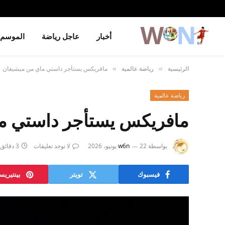
أخبار
عاجل رياضة
الموسم
الرئيسية
رياضة عالمية
مافريكس يستأجر داستي ماي من ميشيغان
»
»
رياضة عالمية
مافريكس يستأجر داستي م
بواسطة
22 يونيو، 2026
w6n
لا توجد تعليقات
3 دقائق
فيسبوك
تويتر
بينتيري