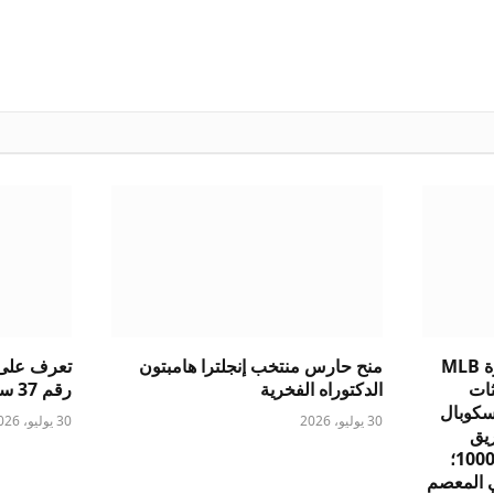
شائعات الموعد النهائي لتجارة MLB
منح حارس منتخب إنجلترا هامبتون
تعرف على ق
ديثات
الدكتوراه الفخرية
رقم 37 سبنسر ليدبيتر
سكوبال
30 يوليو، 2026
30 يوليو، 2026
يق
Tigers الضربة المهنية رقم 1000؛
 المعصم