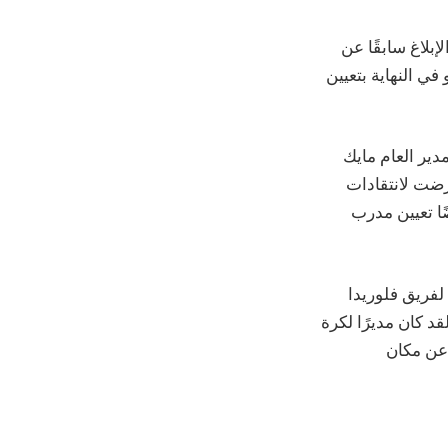
لإبلاغ سابقًا عن
في النهاية بتعيين
ي والمدير العام مايك
لنقل المنظمة إلى ما بعد تجارة Luka Donči التي تعرضت لانتقادات
استكشف مافريكس أيضًا تعيين مدرب
لفريق فلوريدا
ظمة دالاس. لقد كان مديرًا لكرة
 عن مكان