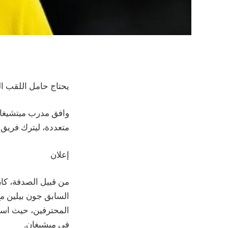
يحتاج حامل اللقب ا
وافق مدرب ميتشيغان،
متعددة، ليترك فريق ول
إعلان
من قبيل الصدفة، كا
في ميشيغان.