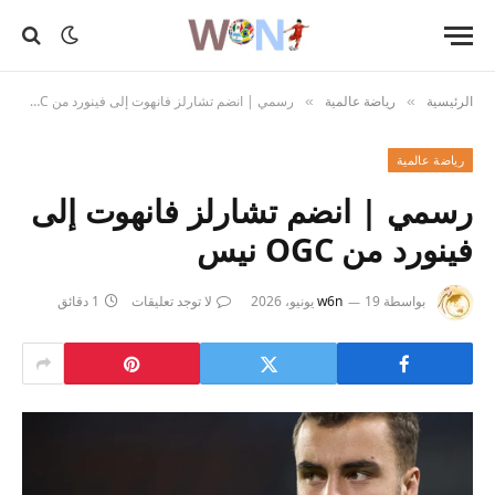
الرئيسية
رياضة عالمية
رسمي | انضم تشارلز فانهوت إلى فينورد من OGC نيس
»
»
رياضة عالمية
رسمي | انضم تشارلز فانهوت إلى
فينورد من OGC نيس
بواسطة
19 يونيو، 2026
w6n
لا توجد تعليقات
1 دقائق