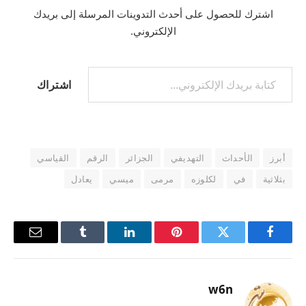
اشترك للحصول على أحدث التدوينات المرسلة إلى بريدك
الإلكتروني.
اشتراك
أبرز
الأحداث
التهديفي
الجزائر
الرقم
القياسي
بثلاثية
في
لكلوزه
مرمى
ميسي
يعادل
فيسبوك
تويتر
بينتيريست
لينكدإن
Tumblr
البريد
الإلكترو
w6n