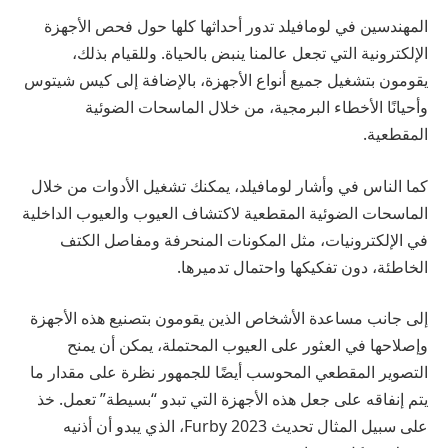
المهندسين في
لومافيلد
تدور أحداثها كلها حول فحص الأجهزة
الإلكترونية التي تجعل عالمنا ينبض بالحياة. وللقيام بذلك،
يقومون بتشغيل جميع أنواع الأجهزة، بالإضافة إلى كيس شيتوس
وأحيانًا الأخطاء البرمجية، من خلال الماسحات الضوئية
المقطعية.
كما الناس في
وأشار لومافيلد
، يمكنك تشغيل الأدوات من خلال
الماسحات الضوئية المقطعية لاكتشاف العيوب والعيوب الداخلية
في الإلكترونيات، مثل المكونات المنحرفة ومفاصل الكتف
الخاطئة، دون تفكيكها واحتمال تدميرها.
إلى جانب مساعدة الأشخاص الذين يقومون بتصنيع هذه الأجهزة
وإصلاحها في العثور على العيوب المحتملة، يمكن أن يمنح
التصوير المقطعي المحوسب أيضًا للجمهور نظرة على مقدار ما
يتم إنفاقه على جعل هذه الأجهزة التي تبدو “بسيطة” تعمل. خذ
على سبيل المثال تحديث Furby 2023، الذي يبدو أن أذنيه