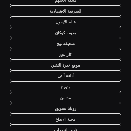
مجلة الاسهم
الشرقية الاقتصادية
عالم الايفون
مدونة كوكان
صحيفة نهج
كار نيوز
موقع خبرة التقني
أناقة أنثى
متورخ
مدسن
روتانا تسويق
مجلة الابداع
نادي الترددات