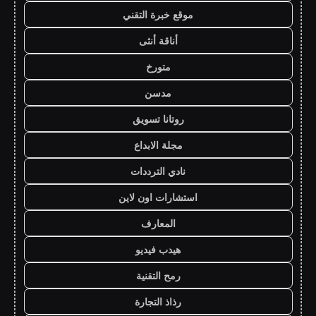
موقع خبرة التقني
أناقة أنثى
متورخ
مدسن
روتانا تسويق
مجلة الابداع
نادي الترددات
استشارات اون لاين
المعارف
هيدب فيديو
رمح التقنية
رذاذ التجارة